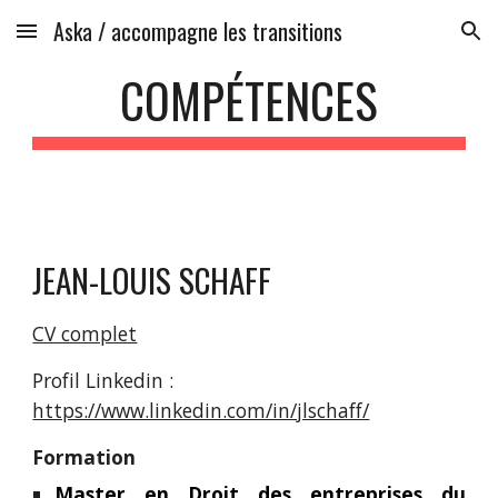
Aska / accompagne les transitions
Skip to main content
Skip to navigation
COMPÉTENCES
JEAN-LOUIS SCHAFF
CV complet
Profil Linkedin :
https://www.linkedin.com/in/jlschaff/
Formation
Master en Droit des entreprises du