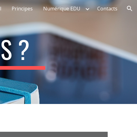
l
Principes
Numérique EDU
Contacts
ion
S ?